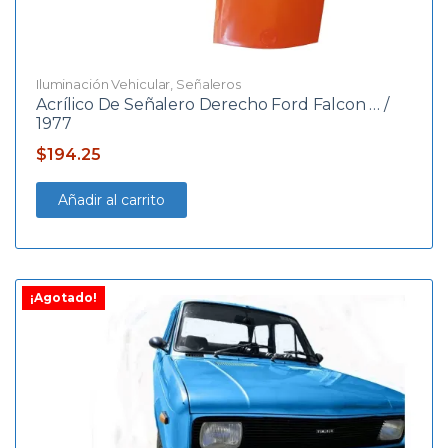
Iluminación Vehicular
,
Señaleros
Acrílico De Señalero Derecho Ford Falcon … /
1977
$
194.25
Añadir al carrito
¡Agotado!