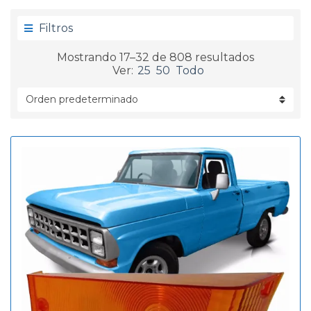
g
d
o
a
Filtros
r
í
Mostrando 17–32 de 808 resultados
a
Ver:
25
50
Todo