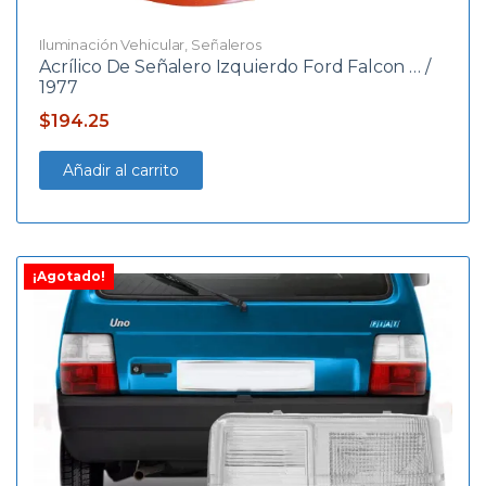
Iluminación Vehicular
,
Señaleros
Acrílico De Señalero Izquierdo Ford Falcon … /
1977
$
194.25
Añadir al carrito
¡Agotado!