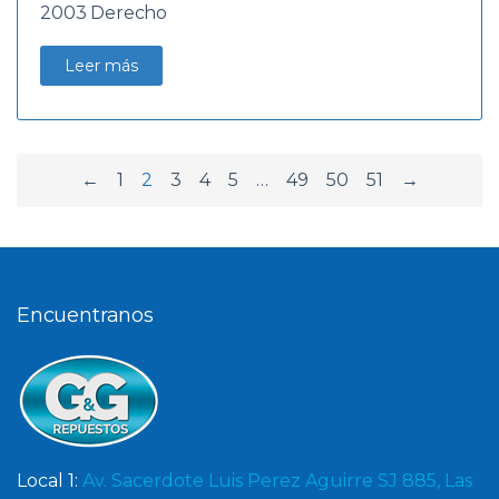
2003 Derecho
Leer más
←
1
2
3
4
5
…
49
50
51
→
Encuentranos
Local 1:
Av. Sacerdote Luis Perez Aguirre SJ 885, Las