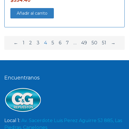
$
554.40
Añadir al carrito
←
1
2
3
4
5
6
7
…
49
50
51
→
Encuentranos
Local 1:
Av. Sacerdote Luis Perez Aguirre SJ 885, Las
Piedras, Canelones