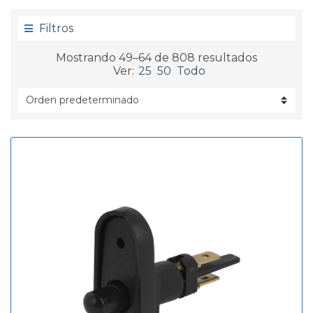
g
d
o
a
Filtros
r
í
Mostrando 49–64 de 808 resultados
a
Ver:
25
50
Todo