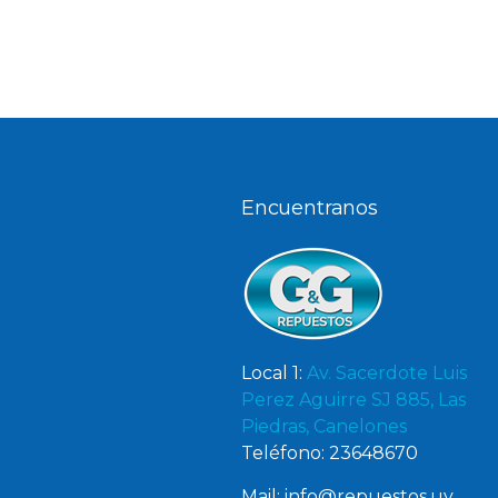
Encuentranos
Local 1:
Av. Sacerdote Luis
Perez Aguirre SJ 885, Las
Piedras, Canelones
Teléfono: 23648670
Mail: info@repuestos.uy