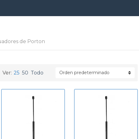
a
uadores de Porton
Ver:
25
50
Todo