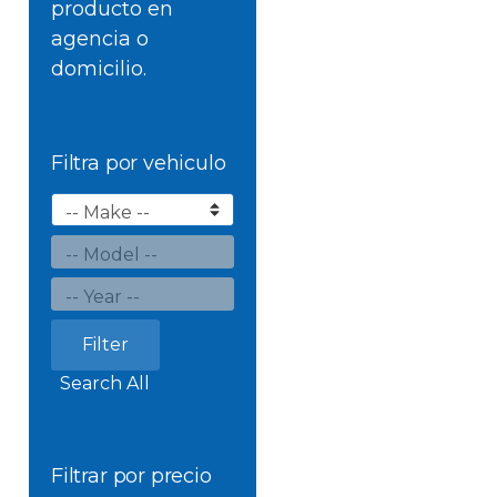
producto en
agencia o
domicilio.
Filtra por vehiculo
Filter
Search All
Filtrar por precio