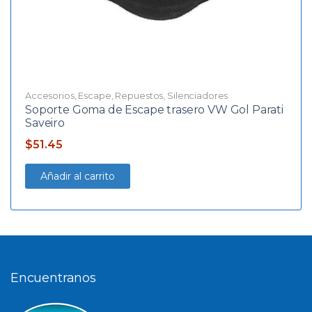
Accesorios
,
Escape
,
Repuestos
,
Silenciadores
Soporte Goma de Escape trasero VW Gol Parati
Saveiro
$
51.45
Añadir al carrito
Encuentranos