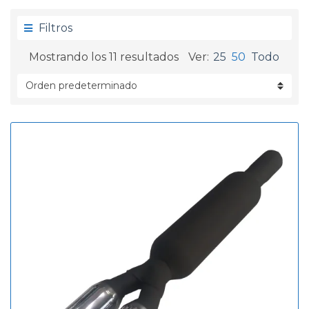
g
d
o
a
Filtros
r
í
Mostrando los 11 resultados
Ver:
25
50
Todo
a