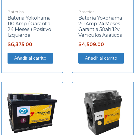
Baterías
Baterías
Bateria Yokohama
Batería Yokohama
110 Amp ( Garantia
70 Amp 24 Meses
24 Meses ) Positivo
Garantia 50ah 12v
Izquierda
Vehiculos Asiaticos
$
6,375.00
$
4,509.00
Añadir al carrito
Añadir al carrito