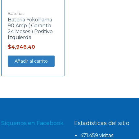
Baterías
Bateria Yokohama
90 Amp ( Garantia
24 Meses ) Positivo
Izquierda
$
4,946.40
Añadir al carrito
Siguenos en Facebook
Estadísticas del sitio
471.459 visitas