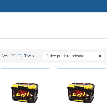
a
Ver:
25
50
Todo