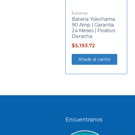
Baterías
Bateria Yokohama
90 Amp ( Garantia
24 Meses ) Positivo
Derecha
$
5,193.72
Añadir al carrito
Encuentranos