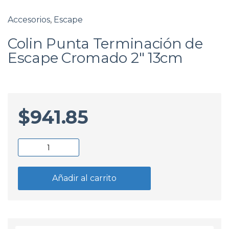
Accesorios
,
Escape
Colin Punta Terminación de
Escape Cromado 2″ 13cm
$
941.85
Colin
Punta
Terminación
Añadir al carrito
de
Escape
Cromado
2"