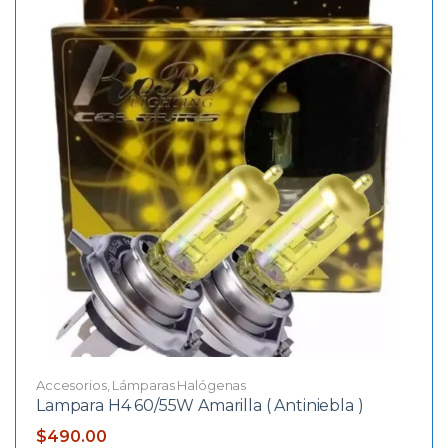
Accesorios
,
Lámparas Halógenas
Lampara H4 60/55W Amarilla ( Antiniebla )
$
490.00