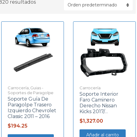
820 resultados
a
Carrocería
,
Guias -
Carrocería
Soportes de Paragolpe
Soporte Interior
Soporte Guía De
Faro Caminero
Paragolpe Trasero
Derecho Nissan
Izquierdo Chevrolet
Kicks 2017/…
Classic 2011 – 2016
$
1,327.00
$
194.25
Añadir al carrito