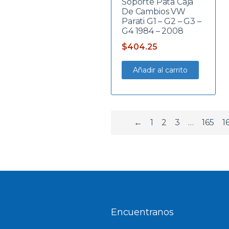
Soporte Pata Caja
De Cambios VW
Parati G1 – G2 – G3 –
G4 1984 – 2008
$
404.25
Añadir al carrito
←
1
2
3
…
165
1
Encuentranos