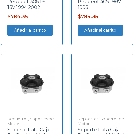
Peugeot 306 1.6
Peugeot 405 1987
16V 1994 2002
1996
$
784.35
$
784.35
Añadir al carrito
Añadir al carrito
Repuestos
,
Soportes de
Repuestos
,
Soportes de
Motor
Motor
Soporte Pata Caja
Soporte Pata Caja