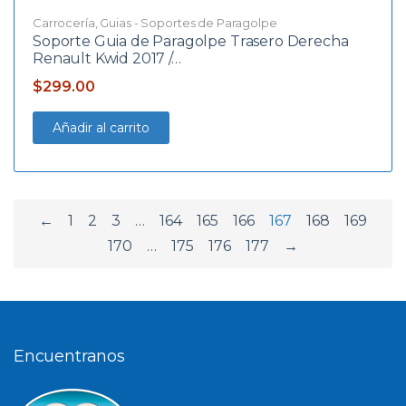
Carrocería
,
Guias - Soportes de Paragolpe
Soporte Guia de Paragolpe Trasero Derecha
Renault Kwid 2017 /…
$
299.00
Añadir al carrito
←
1
2
3
…
164
165
166
167
168
169
170
…
175
176
177
→
Encuentranos