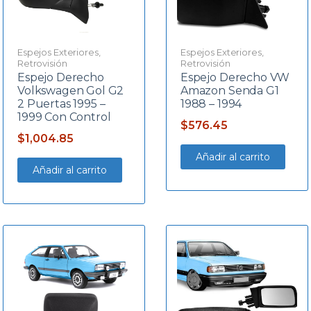
Espejos Exteriores
,
Espejos Exteriores
,
Retrovisión
Retrovisión
Espejo Derecho
Espejo Derecho VW
Volkswagen Gol G2
Amazon Senda G1
2 Puertas 1995 –
1988 – 1994
1999 Con Control
$
576.45
$
1,004.85
Añadir al carrito
Añadir al carrito