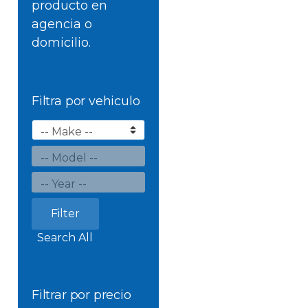
producto en
agencia o
domicilio.
Filtra por vehiculo
Filter
Search All
Filtrar por precio