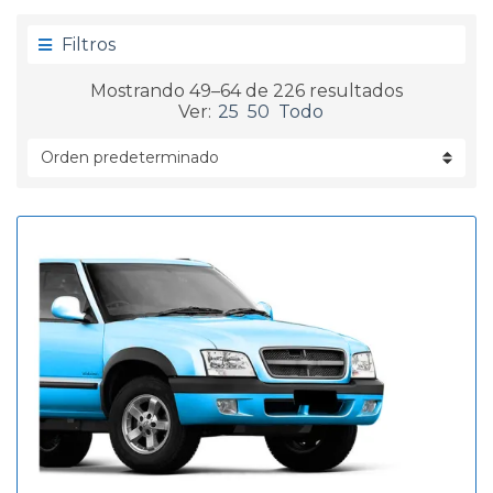
g
d
o
a
Filtros
r
í
Mostrando 49–64 de 226 resultados
a
Ver:
25
50
Todo