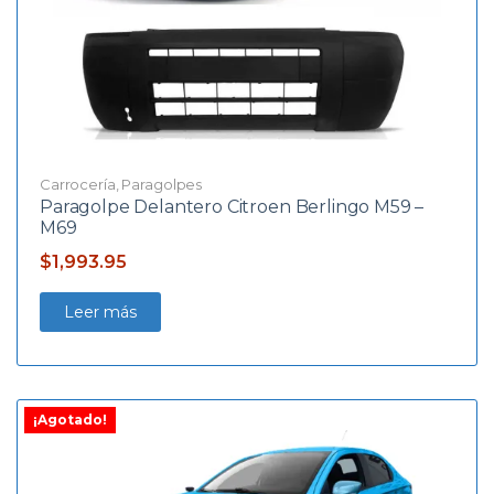
Carrocería
,
Paragolpes
Paragolpe Delantero Citroen Berlingo M59 –
M69
$
1,993.95
Leer más
¡Agotado!