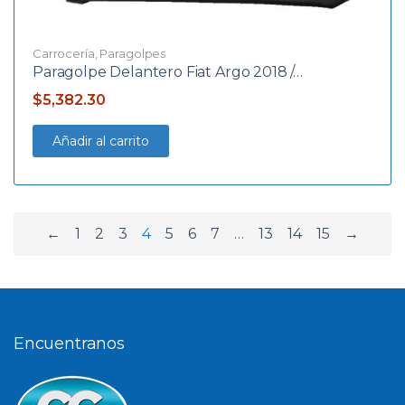
Carrocería
,
Paragolpes
Paragolpe Delantero Fiat Argo 2018 /…
$
5,382.30
Añadir al carrito
←
1
2
3
4
5
6
7
…
13
14
15
→
Encuentranos