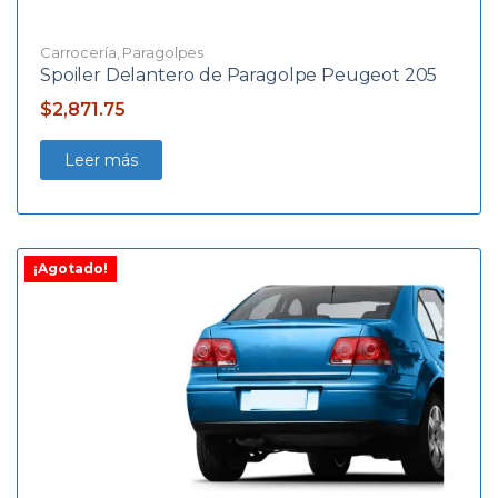
Carrocería
,
Paragolpes
Spoiler Delantero de Paragolpe Peugeot 205
$
2,871.75
Leer más
¡Agotado!