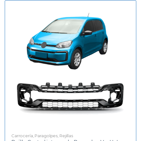
Carrocería
,
Paragolpes
,
Rejillas