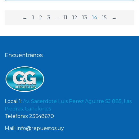
←
1
2
3
…
11
12
13
14
15
→
Encuentranos
Local 1:
Av. Sacerdote Luis Perez Aguirre SJ 885, Las
Piedras, Canelones
Teléfono: 23648670
Mail: info@repuestos.uy