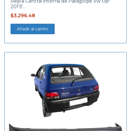
Rejilla Central interna de Paragolpe Vw Up!
2017/…
$
3,296.48
Añadir al carrito