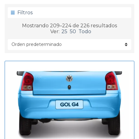
g
d
o
a
Filtros
r
í
Mostrando 209–224 de 226 resultados
a
Ver:
25
50
Todo