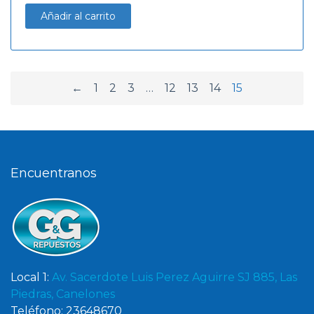
Añadir al carrito
←
1
2
3
…
12
13
14
15
Encuentranos
Local 1:
Av. Sacerdote Luis Perez Aguirre SJ 885, Las
Piedras, Canelones
Teléfono: 23648670