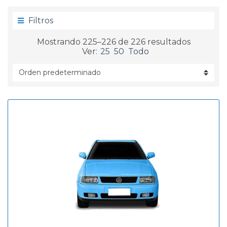
g
d
o
a
Filtros
r
í
Mostrando 225–226 de 226 resultados
a
Ver:
25
50
Todo