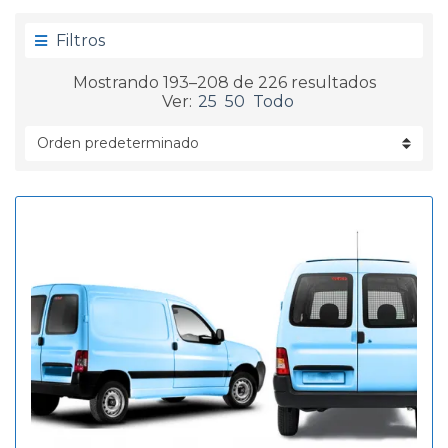
g
d
o
a
Filtros
r
í
Mostrando 193–208 de 226 resultados
a
Ver:
25
50
Todo