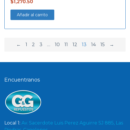
$
1,270.50
Añadir al carrito
←
1
2
3
…
10
11
12
13
14
15
→
Encuentranos
Local 1:
Av. Sacerdote Luis Perez Aguirre SJ 885, Las
Piedras, Canelones