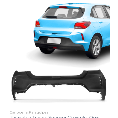
Carrocería
,
Paragolpes
Paragolpe Trasero Superior Chevrolet Onix