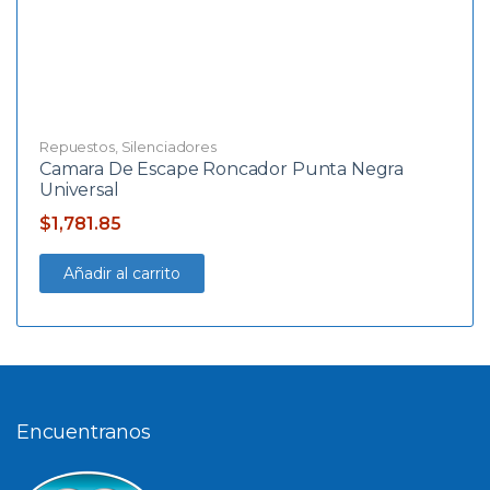
Repuestos
,
Silenciadores
Camara De Escape Roncador Punta Negra
Universal
$
1,781.85
Añadir al carrito
Encuentranos