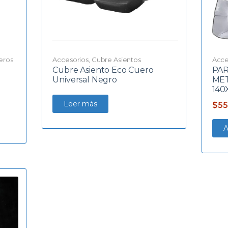
eros
Accesorios
,
Cubre Asientos
Acce
Cubre Asiento Eco Cuero
PAR
Universal Negro
ME
140
Leer más
$
55
A