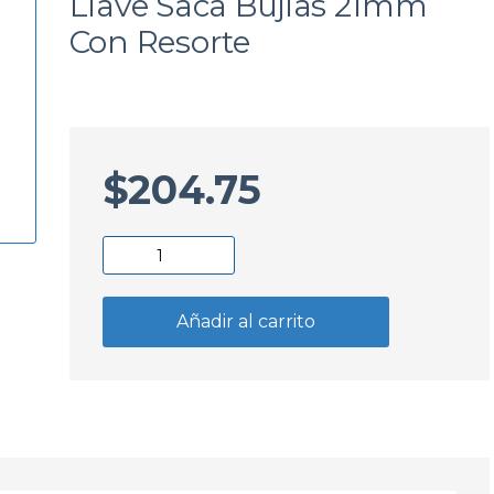
Llave Saca Bujias 21mm
a
Con Resorte
$
204.75
Llave
Saca
Bujias
Añadir al carrito
21mm
Con
Resorte
cantidad