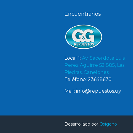
Encuentranos
Local 1:
Av. Sacerdote Luis
Perez Aguirre SJ 885, Las
Piedras, Canelones
Teléfono: 23648670
Mail: info@repuestos.uy
Desarrollado por
Oxígeno