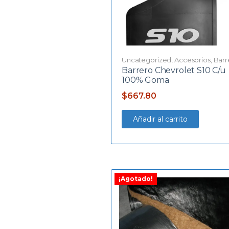
Uncategorized
,
Accesorios
,
Barr
Barrero Chevrolet S10 C/u
100% Goma
$
667.80
Añadir al carrito
¡Agotado!