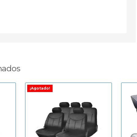
nados
¡Agotado!