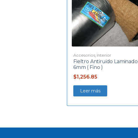
Accesorios
,
Interior
Fieltro Antiruido Laminado
6mm ( Fino )
$
1,256.85
Leer más