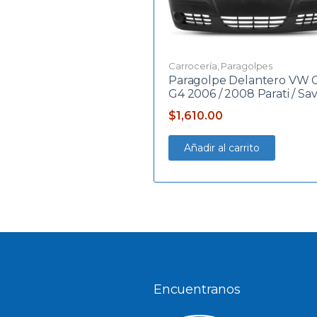
Carrocería
,
Paragolpes
Paragolpe Delantero VW 
G4 2006 / 2008 Parati / Sav
$
1,610.00
Añadir al carrito
Encuentranos