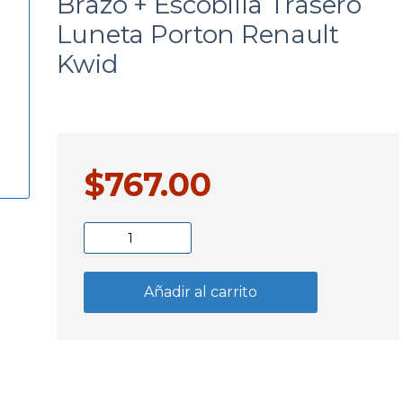
Brazo + Escobilla Trasero
a
Luneta Porton Renault
Kwid
$
767.00
Brazo
+
Escobilla
Añadir al carrito
Trasero
Luneta
Porton
Renault
Kwid