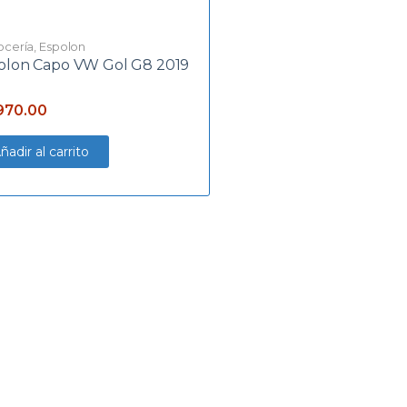
ocería
,
Espolon
olon Capo VW Gol G8 2019
970.00
ñadir al carrito