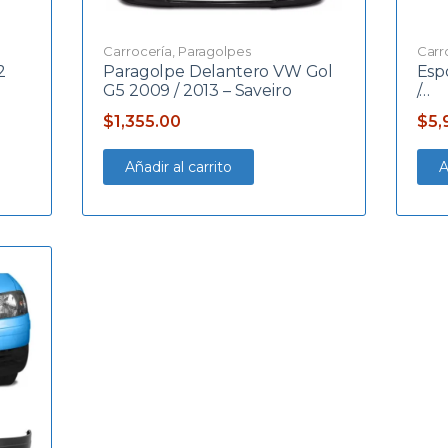
Carrocería
,
Paragolpes
Carr
2
Paragolpe Delantero VW Gol
Esp
G5 2009 / 2013 – Saveiro
/…
$
1,355.00
$
5,
Añadir al carrito
A