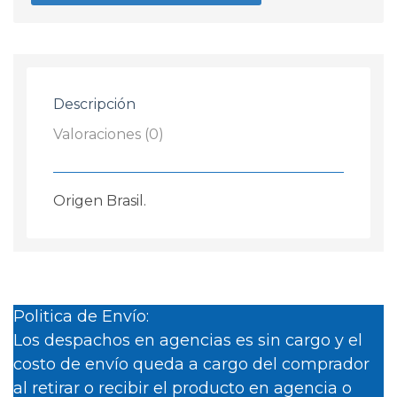
Fiat
Uno
1300
1.3
Nafta
Descripción
Diesel
cantidad
Valoraciones (0)
Origen Brasil.
Politica de Envío:
Los despachos en agencias es sin cargo y el
costo de envío queda a cargo del comprador
al retirar o recibir el producto en agencia o