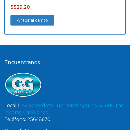
$
529.20
Añadir al carrito
Encuentranos
Local 1:
Av. Sacerdote Luis Perez Aguirre SJ 885, Las
Piedras, Canelones
Teléfono: 23648670