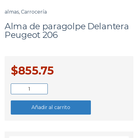
almas
,
Carrocería
Alma de paragolpe Delantera
Peugeot 206
$
855.75
Alma
de
paragolpe
Añadir al carrito
Delantera
Peugeot
206
cantidad