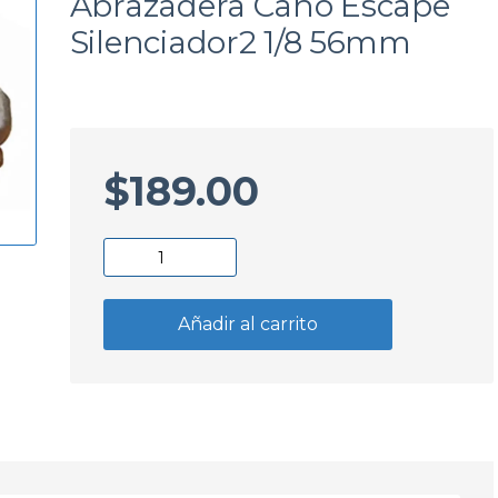
Abrazadera Caño Escape
a
Silenciador2 1/8 56mm
$
189.00
Abrazadera
Caño
Escape
Añadir al carrito
Silenciador2
1/8
56mm
cantidad