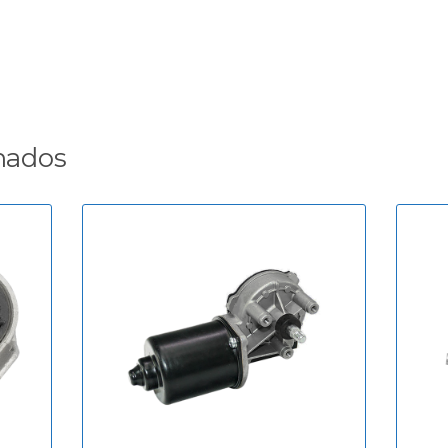
nados