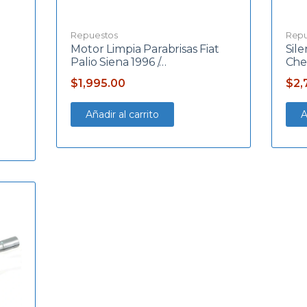
Repuestos
Repu
Motor Limpia Parabrisas Fiat
Sil
Palio Siena 1996 /…
Che
$
1,995.00
$
2,
Añadir al carrito
A