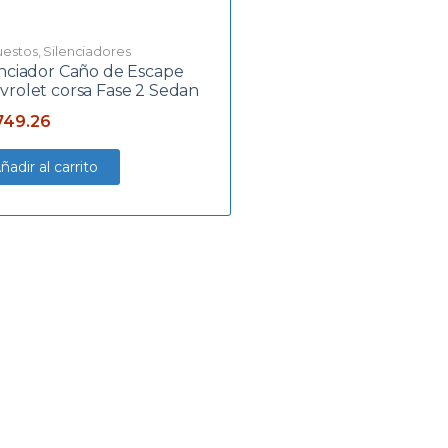
estos
,
Silenciadores
enciador Caño de Escape
vrolet corsa Fase 2 Sedan
749.26
ñadir al carrito