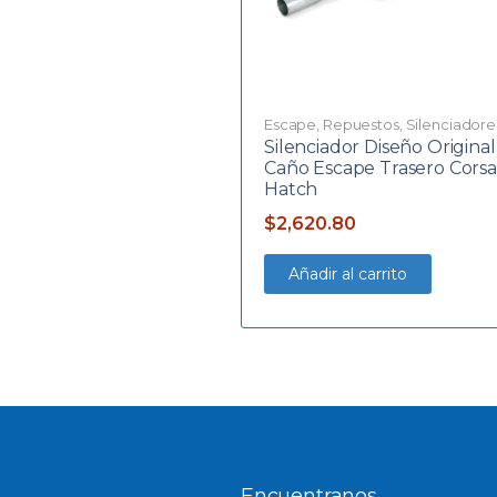
Escape
,
Repuestos
,
Silenciadore
Silenciador Diseño Origina
Caño Escape Trasero Corsa
Hatch
$
2,620.80
Añadir al carrito
Encuentranos