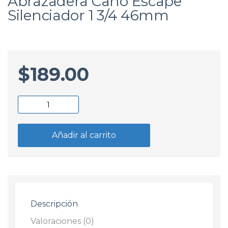
Abrazadera Caño Escape
Silenciador 1 3/4 46mm
$
189.00
Abrazadera
Caño
Escape
Añadir al carrito
Silenciador
1
3/4
46mm
cantidad
Descripción
Valoraciones (0)