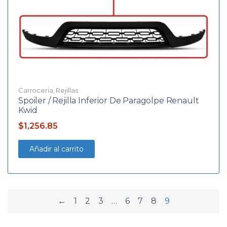
Carrocería
,
Rejillas
Spoiler / Rejilla Inferior De Paragolpe Renault
Kwid
$
1,256.85
Añadir al carrito
←
1
2
3
…
6
7
8
9