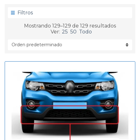
g
d
o
a
Filtros
r
í
Mostrando 129–129 de 129 resultados
a
Ver:
25
50
Todo