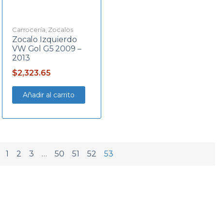
Carrocería
,
Zocalos
Zocalo Izquierdo
VW Gol G5 2009 –
2013
$
2,323.65
Añadir al carrito
1
2
3
…
50
51
52
53