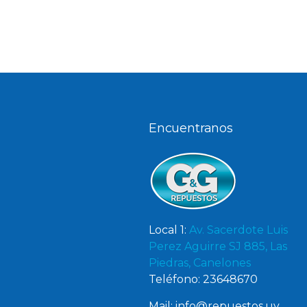
Encuentranos
Local 1:
Av. Sacerdote Luis
Perez Aguirre SJ 885, Las
Piedras, Canelones
Teléfono: 23648670
Mail: info@repuestos.uy