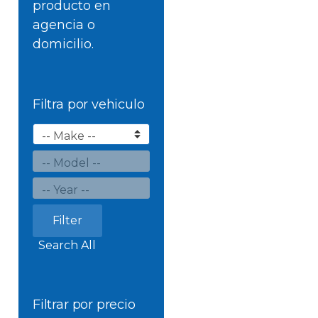
producto en
agencia o
domicilio.
Filtra por vehiculo
Filter
Search All
Filtrar por precio