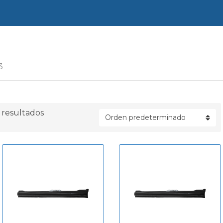
a
3
resultados