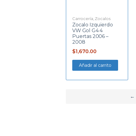
Carrocería
,
Zocalos
Zocalo Izquierdo
VW Gol G4 4
Puertas 2006 –
2008
$
1,670.00
Añadir al carrito
←