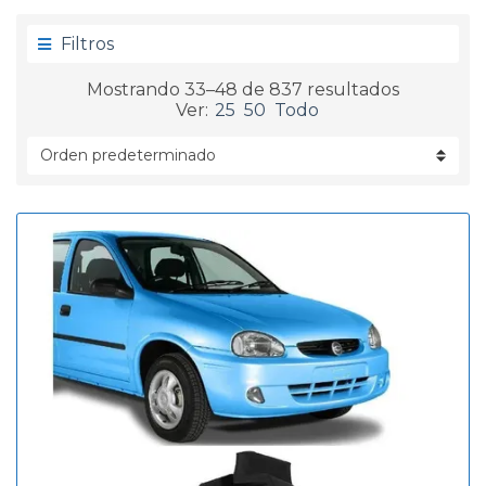
g
d
o
a
Filtros
r
í
Mostrando 33–48 de 837 resultados
a
Ver:
25
50
Todo