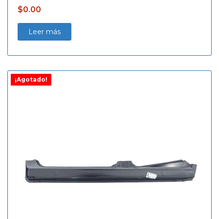
$
0.00
Leer más
¡Agotado!