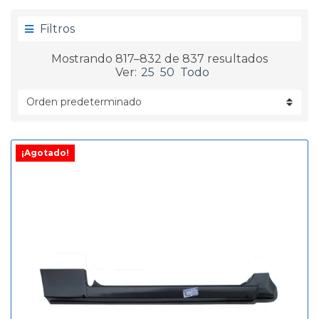
g
d
o
a
Filtros
r
í
Mostrando 817–832 de 837 resultados
a
Ver:
25
50
Todo
¡Agotado!