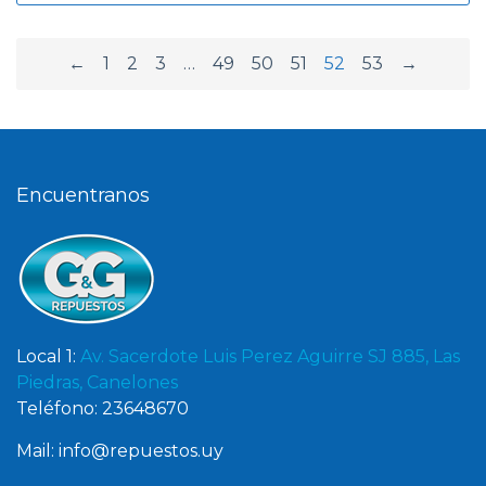
←
1
2
3
…
49
50
51
52
53
→
Encuentranos
Local 1:
Av. Sacerdote Luis Perez Aguirre SJ 885, Las
Piedras, Canelones
Teléfono: 23648670
Mail: info@repuestos.uy