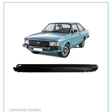
Carrocería
,
Zocalos