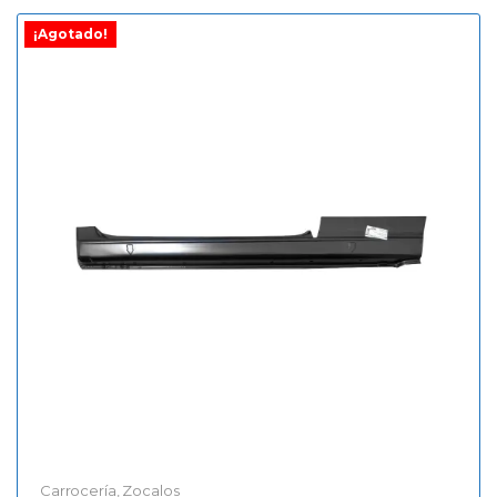
¡Agotado!
Carrocería
,
Zocalos