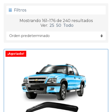
g
d
o
a
Filtros
r
í
Mostrando 161–176 de 240 resultados
a
Ver:
25
50
Todo
¡Agotado!