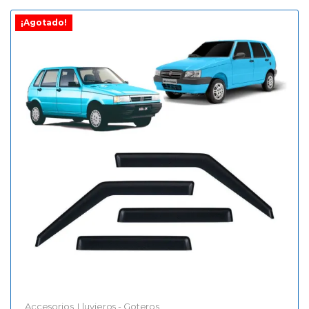
¡Agotado!
Accesorios
,
Lluvieros - Goteros