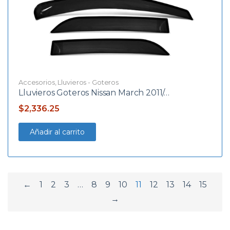
Accesorios
,
Lluvieros - Goteros
Lluvieros Goteros Nissan March 2011/…
$
2,336.25
Añadir al carrito
←
1
2
3
…
8
9
10
11
12
13
14
15
→