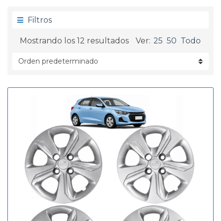
g
d
o
a
Filtros
r
í
Mostrando los 12 resultados
Ver:
25
50
Todo
a