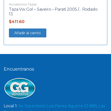
Accesorios
,
Tazas
Taza Vw Gol – Saveiro – Parati 2005 /… Rodado
13
$
411.60
Añadir al carrito
Encuentranos
Local 1:
Av. Sacerdote Luis Perez Aguirre SJ 885, Las