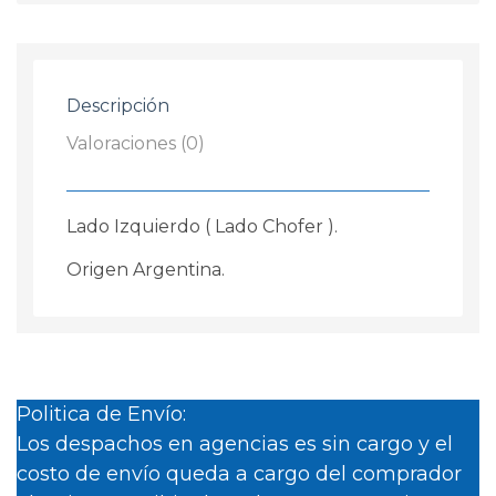
Izquierda
Toyota
Hilux
4x4
Descripción
2016
-
Valoraciones (0)
2018
Revo
cantidad
Lado Izquierdo ( Lado Chofer ).
Origen Argentina.
Politica de Envío:
Los despachos en agencias es sin cargo y el
costo de envío queda a cargo del comprador