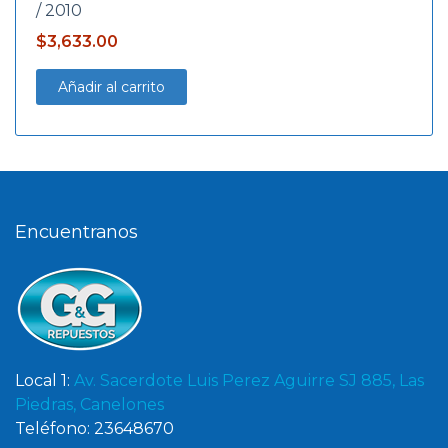
/ 2010
$
3,633.00
Añadir al carrito
Encuentranos
Local 1:
Av. Sacerdote Luis Perez Aguirre SJ 885, Las
Piedras, Canelones
Teléfono: 23648670