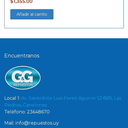
$
1,355.00
Añadir al carrito
Encuentranos
Local 1:
Av. Sacerdote Luis Perez Aguirre SJ 885, Las
Piedras, Canelones
Teléfono: 23648670
Mail: info@repuestos.uy