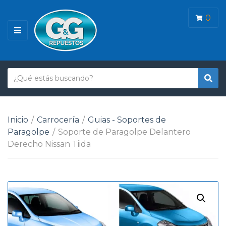
0
M
E
N
Ú
T
B
N
e
u
o
x
s
m
t
c
b
Inicio
/
Carrocería
/
Guias - Soportes de
o
a
r
Paragolpe
/
Soporte de Paragolpe Delantero
r
d
e
Derecho Nissan Tiida
e
d
b
e
ú
c
s
a
q
t
u
e
e