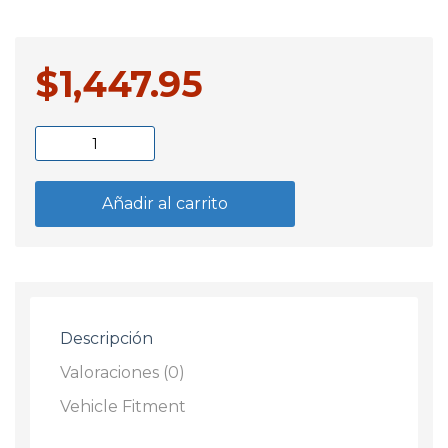
$
1,447.95
Paragolpe
Delantero
VW
Añadir al carrito
Gol
G1
Saveiro
-
Parati
Descripción
-
Amazon
Valoraciones (0)
1987
Vehicle Fitment
/
1994