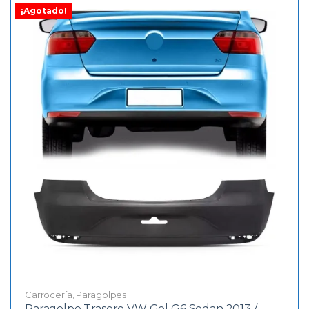
¡Agotado!
Carrocería
,
Paragolpes
Paragolpe Trasero VW Gol G6 Sedan 2013 /