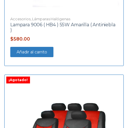
Accesorios
,
Lámparas Halógenas
Lampara 9006 ( HB4 ) 55W Amarilla ( Antiniebla
)
$
580.00
Añadir al carrito
¡Agotado!