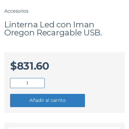
Accesorios
Linterna Led con Iman
Oregon Recargable USB.
$
831.60
Linterna
Led
con
Añadir al carrito
Iman
Oregon
Recargable
USB.