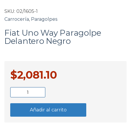
SKU:
02/1605-1
Carrocería
,
Paragolpes
Fiat Uno Way Paragolpe
Delantero Negro
$
2,081.10
Fiat
Uno
Way
Añadir al carrito
Paragolpe
Delantero
Negro