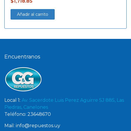
$
1,718.85
Añadir al carrito
Encuentranos
Local 1:
Av. Sacerdote Luis Perez Aguirre SJ 885, Las
Piedras, Canelones
Teléfono: 23648670
Mail: info@repuestos.uy