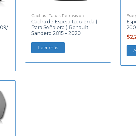
Cachas - Tapas
,
Retrovisión
Espe
Cacha de Espejo Izquierda (
Esp
009/
Para Señalero ) Renault
200
Sandero 2015 – 2020
$
2,
Leer más
A