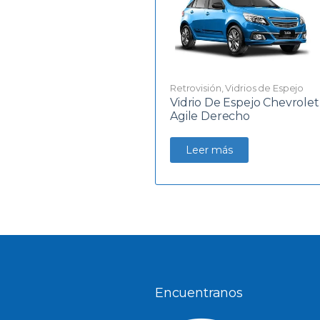
Retrovisión
,
Vidrios de Espejo
Vidrio De Espejo Chevrolet
Agile Derecho
Leer más
Encuentranos