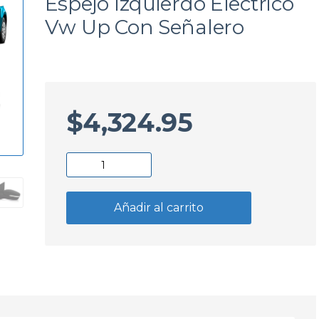
Espejo Izquierdo Electrico
a
Vw Up Con Señalero
$
4,324.95
Espejo
Izquierdo
Electrico
Añadir al carrito
Vw
Up
Con
Señalero
cantidad