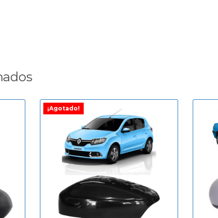
nados
¡Agotado!