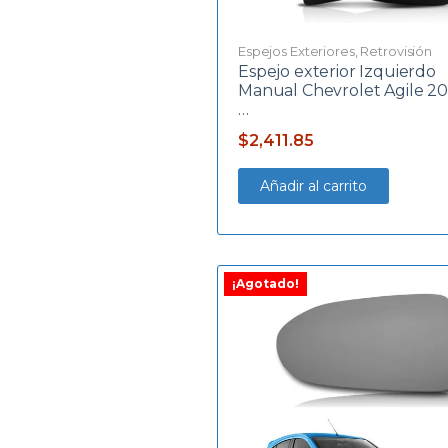
Espejos Exteriores
,
Retrovisión
Espejo exterior Izquierdo
Manual Chevrolet Agile 2
…
$
2,411.85
Añadir al carrito
¡Agotado!