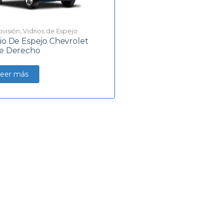
ovisión
,
Vidrios de Espejo
rio De Espejo Chevrolet
le Derecho
eer más