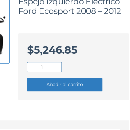
Espejo Izquierdo Eléctrico
a
Ford Ecosport 2008 – 2012
$
5,246.85
Espejo
Izquierdo
Eléctrico
Añadir al carrito
Ford
Ecosport
2008
-
2012
cantidad