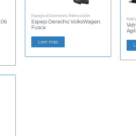
Espejos Exteriores
,
Retrovisión
Retr
206
Espejo Derecho VolksWagen
Vid
Fusca
Agi
Leer más
L