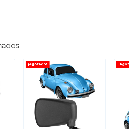
nados
¡Agotado!
¡Agot