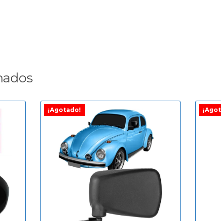
nados
¡Agotado!
¡Agot