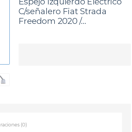
Espejo Izquierdo Eléctrico
a
C/señalero Fiat Strada
Freedom 2020 /…
raciones (0)