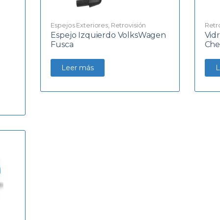
Espejos Exteriores
,
Retrovisión
Retr
Espejo Izquierdo VolksWagen
Vid
Fusca
Che
Leer más
L