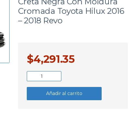
Creta Negra Con Moldura
a
Cromada Toyota Hilux 2016
– 2018 Revo
$
4,291.35
Creta
Negra
Con
Añadir al carrito
Moldura
Cromada
Toyota
Hilux
2016