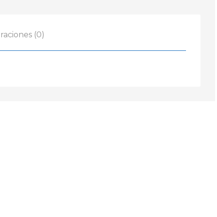
-
2018
Revo
raciones (0)
cantidad