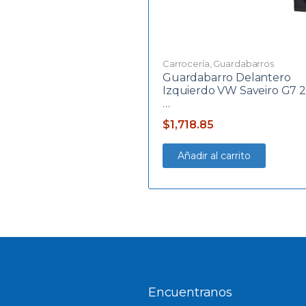
Carrocería
,
Guardabarros
Guardabarro Delantero
Izquierdo VW Saveiro G7 2
…
$
1,718.85
Añadir al carrito
Encuentranos