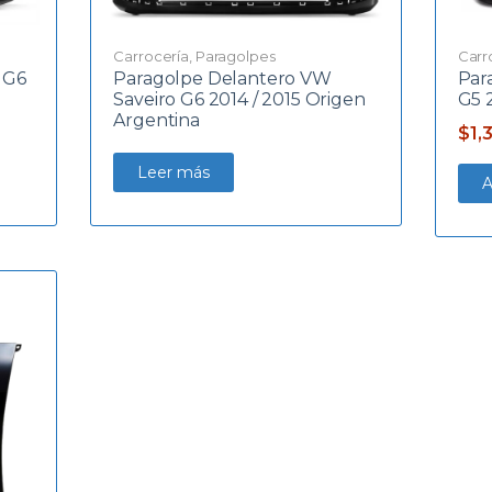
Carrocería
,
Paragolpes
Carr
 G6
Paragolpe Delantero VW
Par
Saveiro G6 2014 / 2015 Origen
G5 
Argentina
$
1,
Leer más
A