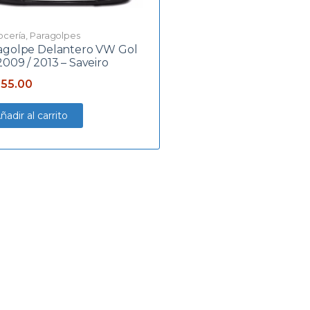
ocería
,
Paragolpes
agolpe Delantero VW Gol
2009 / 2013 – Saveiro
355.00
ñadir al carrito