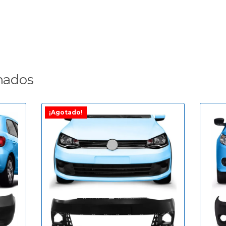
nados
¡Agotado!