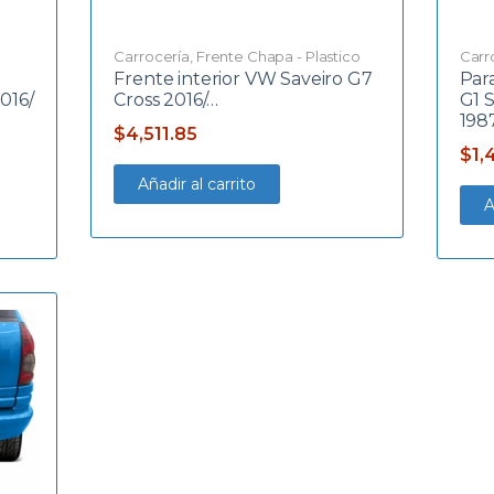
Carrocería
,
Frente Chapa - Plastico
Carr
Frente interior VW Saveiro G7
Par
016/
Cross 2016/…
G1 
1987
$
4,511.85
$
1,
Añadir al carrito
A