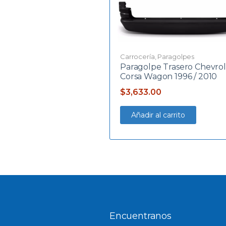
Carrocería
,
Paragolpes
Paragolpe Trasero Chevrol
Corsa Wagon 1996 / 2010
$
3,633.00
Añadir al carrito
Encuentranos