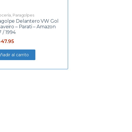
ocería
,
Paragolpes
agolpe Delantero VW Gol
Saveiro – Parati – Amazon
 / 1994
447.95
ñadir al carrito