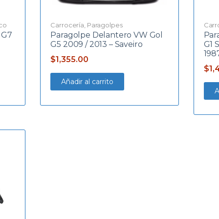
ico
Carrocería
,
Paragolpes
Carr
o G7
Paragolpe Delantero VW Gol
Par
G5 2009 / 2013 – Saveiro
G1 
1987
$
1,355.00
$
1,
Añadir al carrito
A