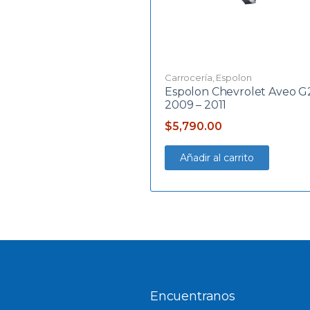
Carrocería
,
Espolon
Espolon Chevrolet Aveo G
2009 – 2011
$
5,790.00
Añadir al carrito
Encuentranos