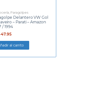
ocería
,
Paragolpes
agolpe Delantero VW Gol
Saveiro – Parati – Amazon
 / 1994
447.95
ñadir al carrito