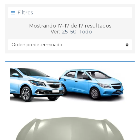
g
d
o
a
Filtros
r
í
Mostrando 17–17 de 17 resultados
a
Ver:
25
50
Todo