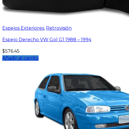
Espejos Exteriores
,
Retrovisión
Espejo Derecho VW Gol G1 1988 – 1994
$
576.45
Añadir al carrito