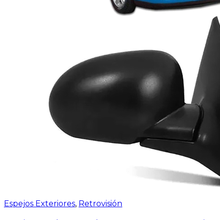
Espejos Exteriores
,
Retrovisión